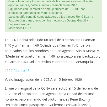
Guerra Mundial, y formaron parte de las cuarenta escuadrillas del
ejército Francés, hasta su retiro y reemplazo en 1917.
Equipados con un motor de empuje trasero de 135 HP, con
capacidad para un piloto y dos pasajeros.
La compañía contrató como aviadores a los francés René Bazin y
Jacques Jourdanet, junto con los mecánicos George Goupil y
Eugène Georges.
Mecánicos CCNA
La CCNA había adquirido un total de 4 aeroplanos Farman
F.40 y un Farman F.60 Goliath. Los Farman F.40 fueron
bautizados con los nombres de “Cartagena”, “Santa Marta” y
“Medellín” el cuarto Farman F.40 no alcanzó a ser bautizado y
el Farman F.60 Goliath recibió el nombre de “Barranquilla”.
1920 febrero 15
Vuelo inauguración de la CCNA el 15 febrero 1920
El vuelo inaugural de la CCNA se efectuó el 15 de febrero de
1920 en el aeroplano “Cartagena”, en la ciudad del mismo
nombre, bajo el mando del piloto francés René Bazin y
teniendo como pasajeros a Guillermo Echavarría Misas,