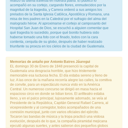
realizó su última travesía en nuestra patria. El público lo
acompañó en su cortejo, cargando flores, enmudecidos por la
magnitud de la tragedia, y Carrera ordenó a sus amigos los
prelados de la Santa Iglesia Católica, Apostólica y Romana, una
misa de tres padres en la Catedral por el sufragio del alma del
malogrado héroe. Al aproximarse el cortejo al camposanto del
Hospital San Juan de Dios, se escuchó a alguien comentar que
qué tragedia lo sucedido, porque qué bonito hubiera sido
haberse tomado una foto con el finado, todos con la cara
contenta, cerquita de su globo, después de haber realizado
triunfante su proeza en los cíelos de la ciudad de Guatemala.
Memorias de antaño por Antonio Batres Jáuregui
EL domingo 30 de Enero de 1848 presenció la capital de
Guatemala una desgracia horrible, que hizo tristemente
memorable esa luctuosa fecha. El día estaba sereno y lleno de
luz. A las once de la mañana recorría alegre las calles, la comitiva
de convite, para un espectáculo nunca visto en la América
Central. Un numeroso concurso se dirigió en masa hacia el
espacioso circo en donde se lidian toros. El anfiteatro estaba
lleno, y en el palco principal, lujosamente adornado, se veía al
Presidente de la República, Capitán General Rafael Carrera, al
vicepresidente y al corregidor, todos acompañados de una
comisión municipal, junto con varios oficiales del ejército.
Tocaron las bandas de música y la tropa practicó una vistosa
evolución, después de lo que, la compañía piramidal mejicana
ejecutó algunas suertes, y antes salieron dos pequeños globos