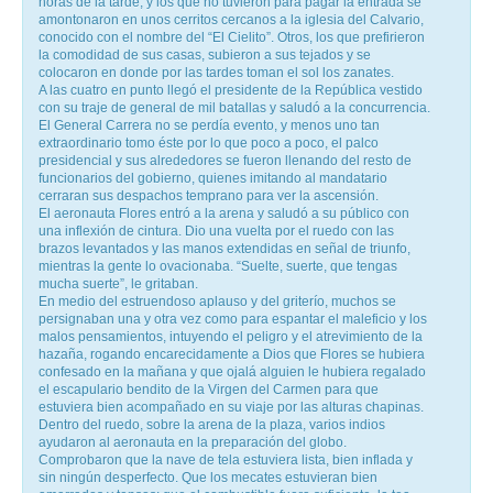
horas de la tarde, y los que no tuvieron para pagar la entrada se
amontonaron en unos cerritos cercanos a la iglesia del Calvario,
conocido con el nombre del “El Cielito”. Otros, los que prefirieron
la comodidad de sus casas, subieron a sus tejados y se
colocaron en donde por las tardes toman el sol los zanates.
A las cuatro en punto llegó el presidente de la República vestido
con su traje de general de mil batallas y saludó a la concurrencia.
El General Carrera no se perdía evento, y menos uno tan
extraordinario tomo éste por lo que poco a poco, el palco
presidencial y sus alrededores se fueron llenando del resto de
funcionarios del gobierno, quienes imitando al mandatario
cerraran sus despachos temprano para ver la ascensión.
El aeronauta Flores entró a la arena y saludó a su público con
una inflexión de cintura. Dio una vuelta por el ruedo con las
brazos levantados y las manos extendidas en señal de triunfo,
mientras la gente lo ovacionaba. “Suelte, suerte, que tengas
mucha suerte”, le gritaban.
En medio del estruendoso aplauso y del griterío, muchos se
persignaban una y otra vez como para espantar el maleficio y los
malos pensamientos, intuyendo el peligro y el atrevimiento de la
hazaña, rogando encarecidamente a Dios que Flores se hubiera
confesado en la mañana y que ojalá alguien le hubiera regalado
el escapulario bendito de la Virgen del Carmen para que
estuviera bien acompañado en su viaje por las alturas chapinas.
Dentro del ruedo, sobre la arena de la plaza, varios indios
ayudaron al aeronauta en la preparación del globo.
Comprobaron que la nave de tela estuviera lista, bien inflada y
sin ningún desperfecto. Que los mecates estuvieran bien