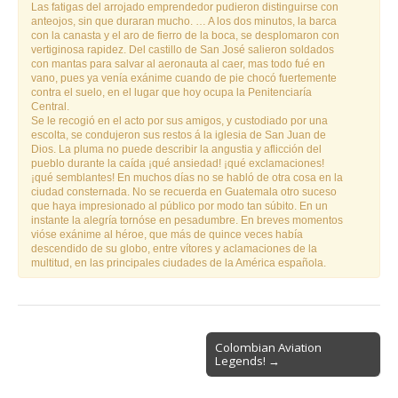
Las fatigas del arrojado emprendedor pudieron distinguirse con
anteojos, sin que duraran mucho. … A los dos minutos, la barca
con la canasta y el aro de fierro de la boca, se desplomaron con
vertiginosa rapidez. Del castillo de San José salieron soldados
con mantas para salvar al aeronauta al caer, mas todo fué en
vano, pues ya venía exánime cuando de pie chocó fuertemente
contra el suelo, en el lugar que hoy ocupa la Penitenciaría
Central.
Se le recogió en el acto por sus amigos, y custodiado por una
escolta, se condujeron sus restos á la iglesia de San Juan de
Dios. La pluma no puede describir la angustia y aflicción del
pueblo durante la caída ¡qué ansiedad! ¡qué exclamaciones!
¡qué semblantes! En muchos días no se habló de otra cosa en la
ciudad consternada. No se recuerda en Guatemala otro suceso
que haya impresionado al público por modo tan súbito. En un
instante la alegría tornóse en pesadumbre. En breves momentos
vióse exánime al héroe, que más de quince veces había
descendido de su globo, entre vítores y aclamaciones de la
multitud, en las principales ciudades de la América española.
Post
Colombian Aviation
Legends! →
navigation