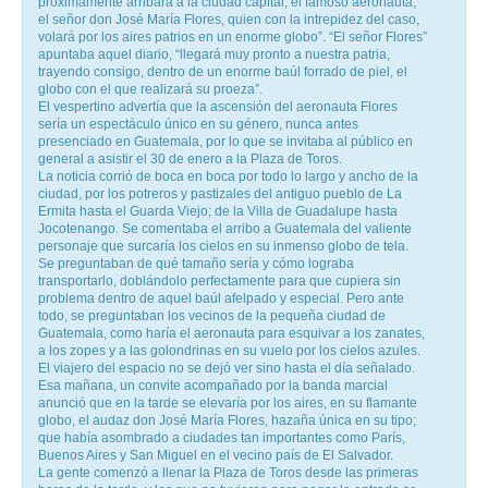
próximamente arribará a la ciudad capital, el famoso aeronauta,
el señor don José María Flores, quien con la intrepidez del caso,
volará por los aires patrios en un enorme globo”. “El señor Flores”
apuntaba aquel diario, “llegará muy pronto a nuestra patria,
trayendo consigo, dentro de un enorme baúl forrado de piel, el
globo con el que realizará su proeza”.
El vespertino advertía que la ascensión del aeronauta Flores
sería un espectáculo único en su género, nunca antes
presenciado en Guatemala, por lo que se invitaba al público en
general a asistir el 30 de enero a la Plaza de Toros.
La noticia corrió de boca en boca por todo lo largo y ancho de la
ciudad, por los potreros y pastizales del antiguo pueblo de La
Ermita hasta el Guarda Viejo; de la Villa de Guadalupe hasta
Jocotenango. Se comentaba el arribo a Guatemala del valiente
personaje que surcaría los cielos en su inmenso globo de tela.
Se preguntaban de qué tamaño sería y cómo lograba
transportarlo, doblándolo perfectamente para que cupiera sin
problema dentro de aquel baúl afelpado y especial. Pero ante
todo, se preguntaban los vecinos de la pequeña ciudad de
Guatemala, como haría el aeronauta para esquivar a los zanates,
a los zopes y a las golondrinas en su vuelo por los cielos azules.
El viajero del espacio no se dejó ver sino hasta el día señalado.
Esa mañana, un convite acompañado por la banda marcial
anunció que en la tarde se elevaría por los aires, en su flamante
globo, el audaz don José María Flores, hazaña única en su tipo;
que había asombrado a ciudades tan importantes como París,
Buenos Aires y San Miguel en el vecino país de El Salvador.
La gente comenzó a llenar la Plaza de Toros desde las primeras