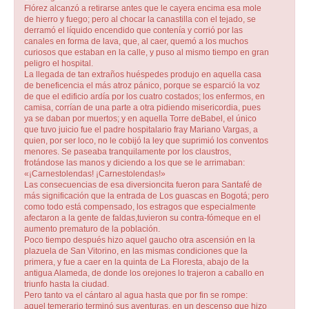
Flórez alcanzó a retirarse antes que le cayera encima esa mole
de hierro y fuego; pero al chocar la canastilla con el tejado, se
derramó el líquido encendido que contenía y corrió por las
canales en forma de lava, que, al caer, quemó a los muchos
curiosos que estaban en la calle, y puso al mismo tiempo en gran
peligro el hospital.
La llegada de tan extraños huéspedes produjo en aquella casa
de beneficencia el más atroz pánico, porque se esparció la voz
de que el edificio ardía por los cuatro costados; los enfermos, en
camisa, corrían de una parte a otra pidiendo misericordia, pues
ya se daban por muertos; y en aquella Torre deBabel, el único
que tuvo juicio fue el padre hospitalario fray Mariano Vargas, a
quien, por ser loco, no le cobijó la ley que suprimió los conventos
menores. Se paseaba tranquilamente por los claustros,
frotándose las manos y diciendo a los que se le arrimaban:
«¡Carnestolendas! ¡Carnestolendas!»
Las consecuencias de esa diversioncita fueron para Santafé de
más significación que la entrada de Los guascas en Bogotá; pero
como todo está compensado, los estragos que especialmente
afectaron a la gente de faldas,tuvieron su contra-fómeque en el
aumento prematuro de la población.
Poco tiempo después hizo aquel gaucho otra ascensión en la
plazuela de San Vitorino, en las mismas condiciones que la
primera, y fue a caer en la quinta de La Floresta, abajo de la
antigua Alameda, de donde los orejones lo trajeron a caballo en
triunfo hasta la ciudad.
Pero tanto va el cántaro al agua hasta que por fin se rompe:
aquel temerario terminó sus aventuras, en un descenso que hizo