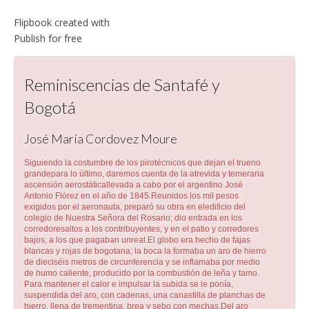
Flipbook created with
Publish for free
Reminiscencias de Santafé y
Bogotá
José María Cordovez Moure
Siguiendo la costumbre de los pirotécnicos que dejan el trueno
grandepara lo último, daremos cuenta de la atrevida y temeraria
ascensión aerostáticallevada a cabo por el argentino José
Antonio Flórez en el año de 1845.Reunidos los mil pesos
exigidos por el aeronauta, preparó su obra en eledificio del
colegio de Nuestra Señora del Rosario; dio entrada en los
corredoresaltos a los contribuyentes, y en el patio y corredores
bajos, a los que pagaban unreal.El globo era hecho de fajas
blancas y rojas de bogotana; la boca la formaba un aro de hierro
de dieciséis metros de circunferencia y se inflamaba por medio
de humo caliente, producido por la combustión de leña y tamo.
Para mantener el calor e impulsar la subida se le ponía,
suspendida del aro, con cadenas, una canastilla de planchas de
hierro, llena de trementina, brea y sebo con mechas.Del aro