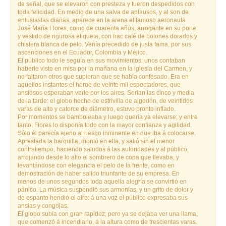
de señal, que se elevaron con presteza y fueron despedidos con
toda felicidad. En medio de una salva de aplausos, y al son de
entusiastas dianas, aparece en la arena el famoso aeronauta
José María Flores, como de cuarenta años, arrogante en su porte
y vestido de rigurosa etiqueta, con frac café de botones dorados y
chistera blanca de pelo. Venía precedido de justa fama, por sus
ascenciones en el Ecuador, Colombia y Méjico.
El público todo le seguía en sus movimientos: unos contaban
haberle visto en misa por la mañana en la iglesia del Carmen, y
no faltaron otros que supieran que se había confesado. Era en
aquellos instantes el héroe de veinte mil espectadores, que
ansiosos esperaban verle por los aires. Serían las cinco y media
de la tarde: el globo hecho de estrivilla de algodón, de veintidós
varas de alto y catorce de diámetro, estuvo pronto inflado.
Por momentos se bamboleaba y luego quería ya elevarse; y entre
tanto, Flores lo disponía todo con la mayor confianza y agilidad.
Sólo él parecía ajeno al riesgo inminente en que iba á colocarse.
Aprestada la barquilla, montó en ella, y salió sin el menor
contratiempo, haciendo saludos á las autoridades y al público,
arrojando desde lo alto el sombrero de copa que llevaba, y
levantándose con elegancia el pelo de la frente, como en
demostración de haber salido triunfante de su empresa. En
menos de unos segundos toda aquella alegría se convirtió en
pánico. La música suspendió sus armonías, y un grito de dolor y
de espanto hendió el aire: á una voz el público expresaba sus
ansias y congojas.
El globo subía con gran rapidez; pero ya se dejaba ver una llama,
que comenzó á incendiarlo, á la altura como de trescientas varas.