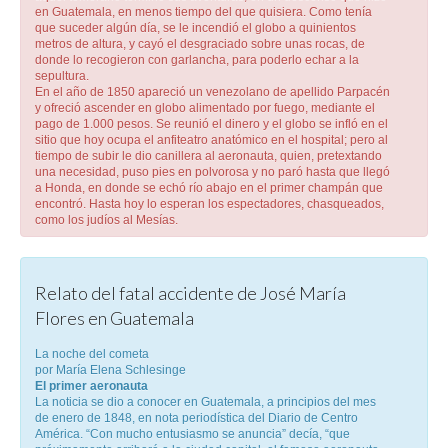
en Guatemala, en menos tiempo del que quisiera. Como tenía
que suceder algún día, se le incendió el globo a quinientos
metros de altura, y cayó el desgraciado sobre unas rocas, de
donde lo recogieron con garlancha, para poderlo echar a la
sepultura.
En el año de 1850 apareció un venezolano de apellido Parpacén
y ofreció ascender en globo alimentado por fuego, mediante el
pago de 1.000 pesos. Se reunió el dinero y el globo se infló en el
sitio que hoy ocupa el anfiteatro anatómico en el hospital; pero al
tiempo de subir le dio canillera al aeronauta, quien, pretextando
una necesidad, puso pies en polvorosa y no paró hasta que llegó
a Honda, en donde se echó río abajo en el primer champán que
encontró. Hasta hoy lo esperan los espectadores, chasqueados,
como los judíos al Mesías.
Relato del fatal accidente de José María
Flores en Guatemala
La noche del cometa
por María Elena Schlesinge
El primer aeronauta
La noticia se dio a conocer en Guatemala, a principios del mes
de enero de 1848, en nota periodística del Diario de Centro
América. “Con mucho entusiasmo se anuncia” decía, “que