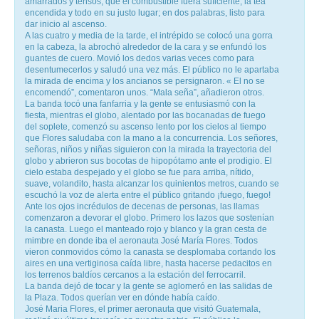
amarrados y tensos; que el combustible fuera suficiente, la tea
encendida y todo en su justo lugar; en dos palabras, listo para
dar inicio al ascenso.
A las cuatro y media de la tarde, el intrépido se colocó una gorra
en la cabeza, la abrochó alrededor de la cara y se enfundó los
guantes de cuero. Movió los dedos varias veces como para
desentumecerlos y saludó una vez más. El público no le apartaba
la mirada de encima y los ancianos se persignaron. « El no se
encomendó”, comentaron unos. “Mala seña”, añadieron otros.
La banda tocó una fanfarria y la gente se entusiasmó con la
fiesta, mientras el globo, alentado por las bocanadas de fuego
del soplete, comenzó su ascenso lento por los cielos al tiempo
que Flores saludaba con la mano a la concurrencia. Los señores,
señoras, niños y niñas siguieron con la mirada la trayectoria del
globo y abrieron sus bocotas de hipopótamo ante el prodigio. El
cielo estaba despejado y el globo se fue para arriba, nítido,
suave, volandito, hasta alcanzar los quinientos metros, cuando se
escuchó la voz de alerta entre el público gritando ¡fuego, fuego!
Ante los ojos incrédulos de decenas de personas, las llamas
comenzaron a devorar el globo. Primero los lazos que sostenían
la canasta. Luego el manteado rojo y blanco y la gran cesta de
mimbre en donde iba el aeronauta José María Flores. Todos
vieron conmovidos cómo la canasta se desplomaba cortando los
aires en una vertiginosa caída libre, hasta hacerse pedacitos en
los terrenos baldíos cercanos a la estación del ferrocarril.
La banda dejó de tocar y la gente se aglomeró en las salidas de
la Plaza. Todos querían ver en dónde había caído.
José Maria Flores, el primer aeronauta que visitó Guatemala,