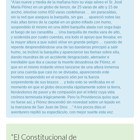
“A las nueve y media de la mañana hizo su viaje aéreo el Sr. José
María Flórez en un globo de lienzo, de 25 varas de alto y 15 de
ancho; elevóse como 650 varas castellanas … sin paracaídas,
sin la red que asegura la barquilla, sin gas … apareció sobre las
más altas torres de la capital en un globo inflado con humo,
suspendido él mismo en una débil barquilla atada con soga bajo
el fuego de las canastilla … Una barquilla de media vara de alto,
y sostenida por cuatro cuerdas, era todo el apoyo que llevaba; en
la mayor altura a que subió vióse en grande peligro … cuando de
repente desprendiéndose una de las banderas principió a salir
humo, se inclinó la barquilla y aparecieron las llamas sobre ella,
dando muestras de un accidente desgraciado, aterrador e
inevitable que iba a causar la muerte desastrosa de Flórez, el
que en el mismo instante vimos lanzarse de una altura inmensa
por una cuerda que casi no se divisaba, apareciendo este
hombre suspendido en el espacio sólo por la fuerza
sorprendente de sus brazos … y todo esto se verificaba en el
momento en que el globo descendía rápidamente sobre la tierra,
llenándonos de pavor y de compasión por el infeliz cuya vida
creímos terminada trágicamente. Pero la Providencia quiso que
no fuese así, y Flórez descendió sin novedad sobre un tejado en
la manzana de San Juan de Dios …” A los pocos días el
aventurero repitió su espectáculo, con mejor suerte esta vez.
“El Constitucional de