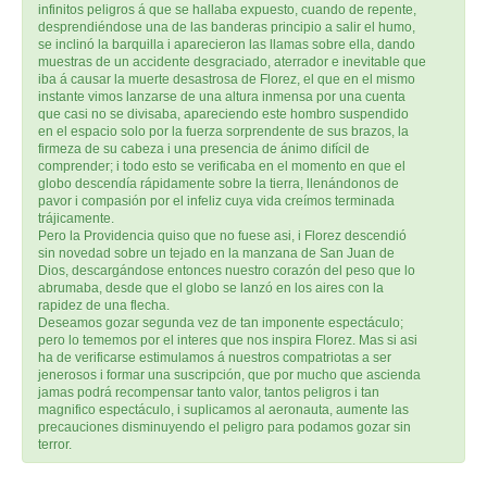
infinitos peligros á que se hallaba expuesto, cuando de repente,
desprendiéndose una de las banderas principio a salir el humo,
se inclinó la barquilla i aparecieron las llamas sobre ella, dando
muestras de un accidente desgraciado, aterrador e inevitable que
iba á causar la muerte desastrosa de Florez, el que en el mismo
instante vimos lanzarse de una altura inmensa por una cuenta
que casi no se divisaba, apareciendo este hombro suspendido
en el espacio solo por la fuerza sorprendente de sus brazos, la
firmeza de su cabeza i una presencia de ánimo difícil de
comprender; i todo esto se verificaba en el momento en que el
globo descendía rápidamente sobre la tierra, llenándonos de
pavor i compasión por el infeliz cuya vida creímos terminada
trájicamente.
Pero la Providencia quiso que no fuese asi, i Florez descendió
sin novedad sobre un tejado en la manzana de San Juan de
Dios, descargándose entonces nuestro corazón del peso que lo
abrumaba, desde que el globo se lanzó en los aires con la
rapidez de una flecha.
Deseamos gozar segunda vez de tan imponente espectáculo;
pero lo tememos por el interes que nos inspira Florez. Mas si asi
ha de verificarse estimulamos á nuestros compatriotas a ser
jenerosos i formar una suscripción, que por mucho que ascienda
jamas podrá recompensar tanto valor, tantos peligros i tan
magnifico espectáculo, i suplicamos al aeronauta, aumente las
precauciones disminuyendo el peligro para podamos gozar sin
terror.