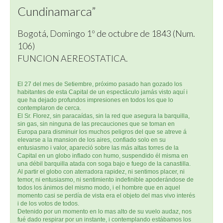
Cundinamarca”
Bogotá, Domingo 1º de octubre de 1843 (Num.
106)
FUNCION AEREOSTATICA.
El 27 del mes de Setiembre, próximo pasado han gozado los
habitantes de esta Capital de un espectáculo jamás visto aquí i
que ha dejado profundos impresiones en todos los que lo
contemplaron de cerca.
El Sr. Florez, sin paracaídas, sin la red que asegura la barquilla,
sin gas, sin ninguna de las precauciones que se toman en
Europa para disminuir los muchos peligros del que se atreve á
elevarse a la mansion de los aires, confiado solo en su
entusiasmo i valor, apareció sobre las más altas torres de la
Capital en un globo inflado con humo, suspendido él misma en
una débil barquilla atada con soga bajo e fuego de la canastilla.
Al partir el globo con aterradora rapidez, ni sentimos placer, ni
temor, ni entusiasmo, ni sentimiento indefinible apoderándose de
todos los ánimos del mismo modo, i el hombre que en aquel
momento casi se perdía de vista era el objeto del mas vivo interés
i de los votos de todos.
Detenido por un momento en lo mas alto de su vuelo audaz, nos
fué dado respirar por un instante, i contemplando estábamos los