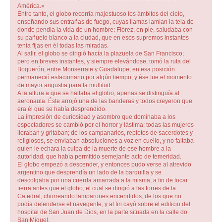
América.»
Entre tanto, el globo recorría majestuoso los ámbitos del cielo,
enseñando sus entrañas de fuego, cuyas llamas lamían la tela de
donde pendía la vida de un hombre: Flórez, en pie, saludaba con
su pañuelo blanco a la ciudad, que en esos supremos instantes
tenía fijas en él todas las miradas.
Al salir, el globo se dirigió hacía la plazuela de San Francisco;
pero en breves instantes, y siempre elevándose, tomó la ruta del
Boquerón, entre Monserrate y Guadalupe; en esa posición
permaneció estacionario por algún tiempo, y ése fue el momento
de mayor angustia para la multitud.
A la altura a que se hallaba el globo, apenas se distinguía al
aeronauta. Éste arrojó una de las banderas y todos creyeron que
era él que se había desprendido.
La impresión de curiosidad y asombro que dominaba a los
espectadores se cambió por el horror y lástima; todas las mujeres
lloraban y gritaban; de los campanarios, repletos de sacerdotes y
religiosos, se enviaban absoluciones a voz en cuello, y no faltaba
quien le echara la culpa de la muerte de ese hombre a la
autoridad, que había permitido semejante acto de temeridad.
El globo empezó a descender, y entonces pudo verse al atrevido
argentino que desprendía un lado de la barquilla y se
descolgaba por una cuerda amarrada a la misma, a fin de tocar
tierra antes que el globo, el cual se dirigió a las torres de la
Catedral, chorreando lamparones encendidos, de los que no
podía defenderse el navegante, y al fin cayó sobre el edificio del
hospital de San Juan de Dios, en la parte situada en la calle do
San Miguel.