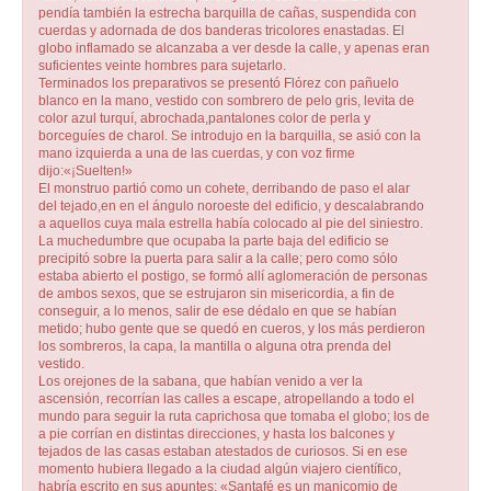
pendía también la estrecha barquilla de cañas, suspendida con
cuerdas y adornada de dos banderas tricolores enastadas. El
globo inflamado se alcanzaba a ver desde la calle, y apenas eran
suficientes veinte hombres para sujetarlo.
Terminados los preparativos se presentó Flórez con pañuelo
blanco en la mano, vestido con sombrero de pelo gris, levita de
color azul turquí, abrochada,pantalones color de perla y
borceguíes de charol. Se introdujo en la barquilla, se asió con la
mano izquierda a una de las cuerdas, y con voz firme
dijo:«¡Suelten!»
El monstruo partió como un cohete, derribando de paso el alar
del tejado,en en el ángulo noroeste del edificio, y descalabrando
a aquellos cuya mala estrella había colocado al pie del siniestro.
La muchedumbre que ocupaba la parte baja del edificio se
precipitó sobre la puerta para salir a la calle; pero como sólo
estaba abierto el postigo, se formó allí aglomeración de personas
de ambos sexos, que se estrujaron sin misericordia, a fin de
conseguir, a lo menos, salir de ese dédalo en que se habían
metido; hubo gente que se quedó en cueros, y los más perdieron
los sombreros, la capa, la mantilla o alguna otra prenda del
vestido.
Los orejones de la sabana, que habían venido a ver la
ascensión, recorrían las calles a escape, atropellando a todo el
mundo para seguir la ruta caprichosa que tomaba el globo; los de
a pie corrían en distintas direcciones, y hasta los balcones y
tejados de las casas estaban atestados de curiosos. Si en ese
momento hubiera llegado a la ciudad algún viajero científico,
habría escrito en sus apuntes: «Santafé es un manicomio de